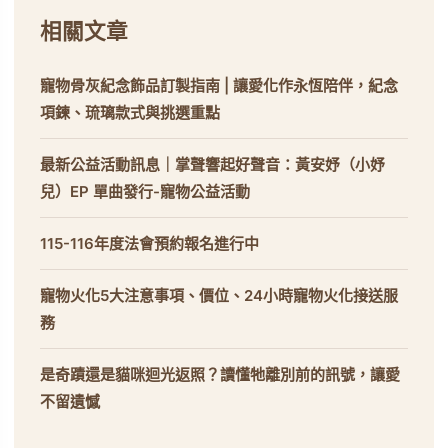
相關文章
寵物骨灰紀念飾品訂製指南 | 讓愛化作永恆陪伴，紀念
項鍊、琉璃款式與挑選重點
最新公益活動訊息｜掌聲響起好聲音：黃安妤（小妤
兒）EP 單曲發行-寵物公益活動
115-116年度法會預約報名進行中
寵物火化5大注意事項、價位、24小時寵物火化接送服
務
是奇蹟還是貓咪迴光返照？讀懂牠離別前的訊號，讓愛
不留遺憾