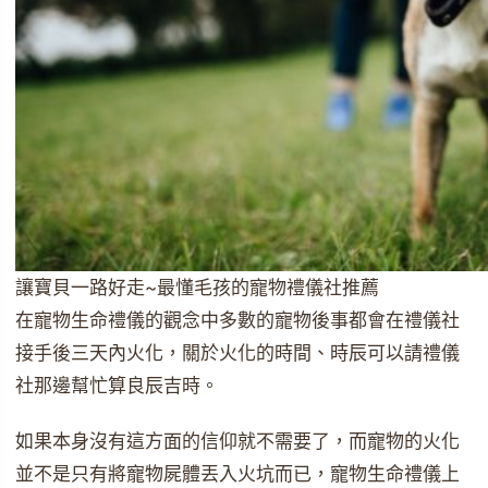
讓寶貝一路好走~最懂毛孩的寵物禮儀社推薦
在寵物生命禮儀的觀念中多數的寵物後事都會在禮儀社
接手後三天內火化，關於火化的時間、時辰可以請禮儀
社那邊幫忙算良辰吉時。
如果本身沒有這方面的信仰就不需要了，而寵物的火化
並不是只有將寵物屍體丟入火坑而已，寵物生命禮儀上