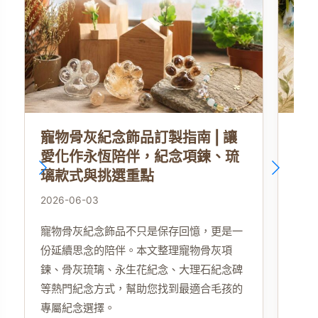
寵物骨灰紀念飾品訂製指南 | 讓
最
愛化作永恆陪伴，紀念項鍊、琉
聲
璃款式與挑選重點
發
2026-06-03
2026
寵物骨灰紀念飾品不只是保存回憶，更是一
愛的
份延續思念的陪伴。本文整理寵物骨灰項
妤兒
鍊、骨灰琉璃、永生花紀念、大理石紀念碑
首作
等熱門紀念方式，幫助您找到最適合毛孩的
專屬紀念選擇。