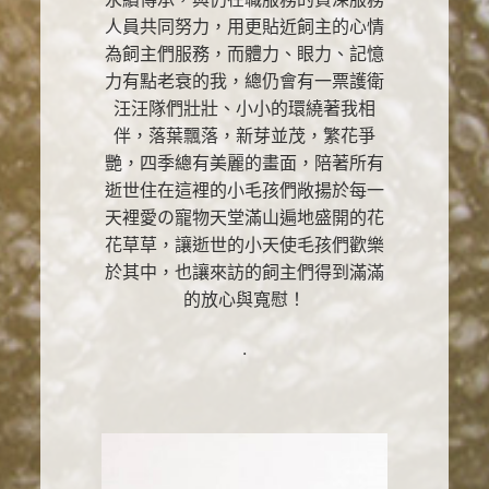
人員共同努力，用更貼近飼主的心情
為飼主們服務，而體力、眼力、記憶
力有點老衰的我，總仍會有一票護衛
汪汪隊們壯壯、小小的環繞著我相
伴，落葉飄落，新芽並茂，繁花爭
艷，四季總有美麗的畫面，陪著所有
逝世住在這裡的小毛孩們敞揚於每一
天裡愛の寵物天堂滿山遍地盛開的花
花草草，讓逝世的小天使毛孩們歡樂
於其中，也讓來訪的飼主們得到滿滿
的放心與寬慰！
.