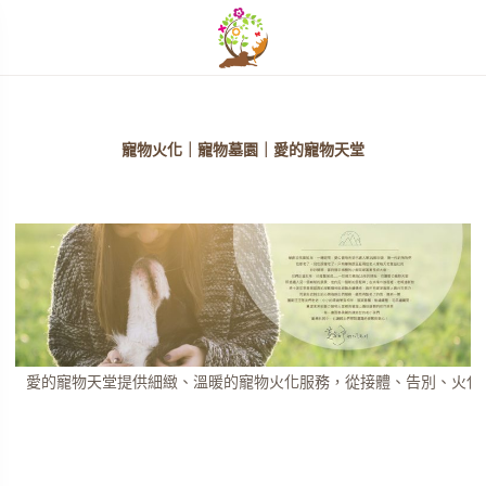
開啟選單
寵物火化｜寵物墓園｜愛的寵物天堂
單
單
單
不只是寵物火化服務，更是一場關於愛的告別儀式。
愛的寵物天堂提供細緻、溫暖的寵物火化服務，從接體、告別、火化
單
單