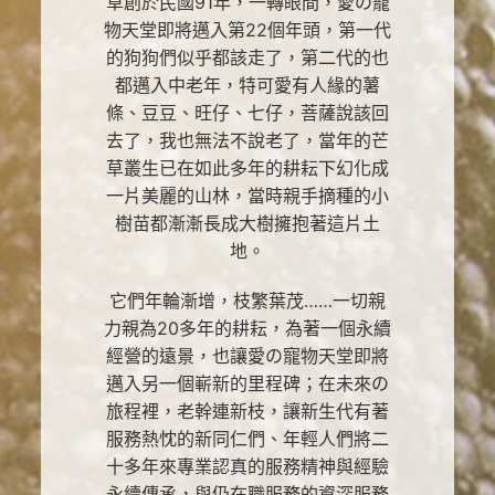
草創於民國91年，一轉眼間，愛の寵
物天堂即將邁入第22個年頭，第一代
的狗狗們似乎都該走了，第二代的也
都邁入中老年，特可愛有人緣的薯
條、豆豆、旺仔、七仔，菩薩說該回
去了，我也無法不說老了，當年的芒
草叢生已在如此多年的耕耘下幻化成
一片美麗的山林，當時親手摘種的小
樹苗都漸漸長成大樹擁抱著這片土
地。
它們年輪漸增，枝繁葉茂……一切親
力親為20多年的耕耘，為著一個永續
經營的遠景，也讓愛の寵物天堂即將
邁入另一個嶄新的里程碑；在未來の
旅程裡，老幹連新枝，讓新生代有著
服務熱忱的新同仁們、年輕人們將二
十多年來專業認真的服務精神與經驗
永續傳承，與仍在職服務的資深服務