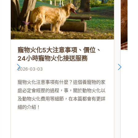
寵物火化5大注意事項、價位、
24小時寵物火化接送服務
寵
過
2026-03-03
2025
寵物火化注意事項有什麼？這個養寵物的家
庭必定會經歷的過程，事，關於動物火化以
寵物
及動物火化費用等細節，在本篇都會有更詳
理自
細的介紹！
你正
需要
幫助