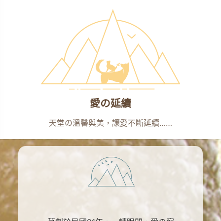
愛の延續
天堂の溫馨與美，讓愛不斷延續……