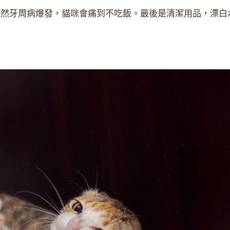
不然牙周病爆發，貓咪會痛到不吃飯。最後是清潔用品，漂白
。