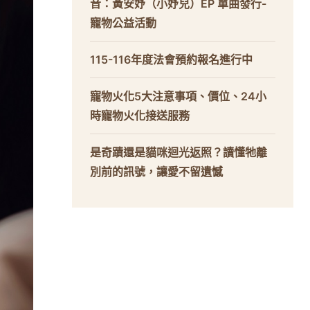
音：黃安妤（小妤兒）EP 單曲發行-
寵物公益活動
115-116年度法會預約報名進行中
寵物火化5大注意事項、價位、24小
時寵物火化接送服務
是奇蹟還是貓咪迴光返照？讀懂牠離
別前的訊號，讓愛不留遺憾