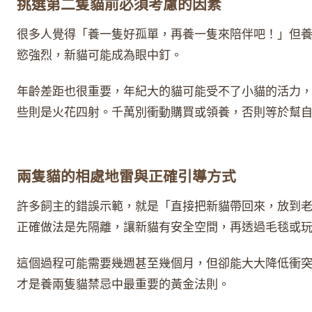
挑選第二隻貓前必須考慮的因素
很多人覺得「養一隻好孤單，再養一隻來陪伴吧！」但
慾強烈，新貓可能成為眼中釘。
年齡差距也很重要，年紀大的貓可能受不了小貓的活力
些則是火花四射。千萬別衝動購買或領養，否則等於幫
兩隻貓的相處地雷與正確引導方式
許多飼主的錯誤示範，就是「直接把新貓帶回來，放到
正確做法是先隔離，讓新貓有安全空間，再透過毛毯或
這個過程可能需要幾週甚至幾個月，但卻能大大降低衝
才是養兩隻貓禁忌中最重要的黃金法則。