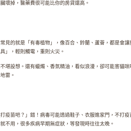
腎臟壞掉，醫藥費很可能比你的房貸還高。
。常見的就是「有毒植物」，像百合、鈴蘭、蘆薈，都是會讓
玩具」，輕則觸電，重則火災。
果不堪設想。還有蠟燭、香氛精油，看似浪漫，卻可能害貓咪
的地雷。
用打疫苗吧？」錯！病毒可能透過鞋子、衣服進家門，不打疫
貓就不用，很多疾病早期無症狀，等發現時往往太晚。