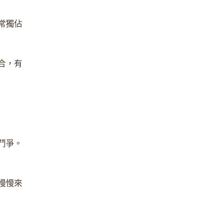
常獨佔
合，有
鬥爭。
慢慢來