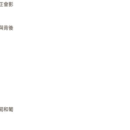
正會影
與背後
萄和葡