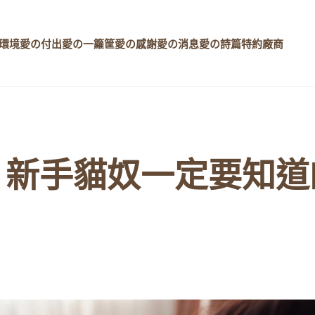
環境
愛の付出
愛の一籮筐
愛の感謝
愛の消息
愛の詩篇
特約廠商
？新手貓奴一定要知道