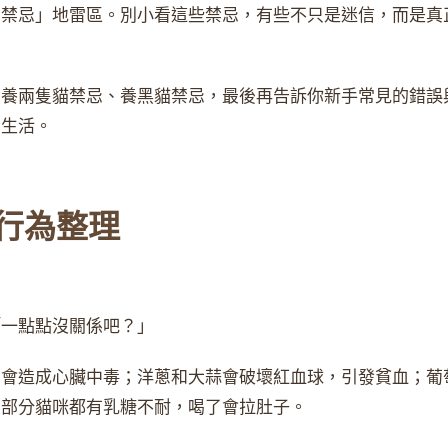
的禁忌」地雷區。別小看這些禁忌，有些不只是迷信，而是真
到養兩隻貓禁忌、養黑貓禁忌，最後再告訴你新手常見的錯誤
居生活。
行為整理
「一點點沒關係吧？」
，會造成心臟中毒；洋蔥和大蒜會破壞紅血球，引發貧血；葡
大部分貓咪都有乳糖不耐，喝了會拉肚子。