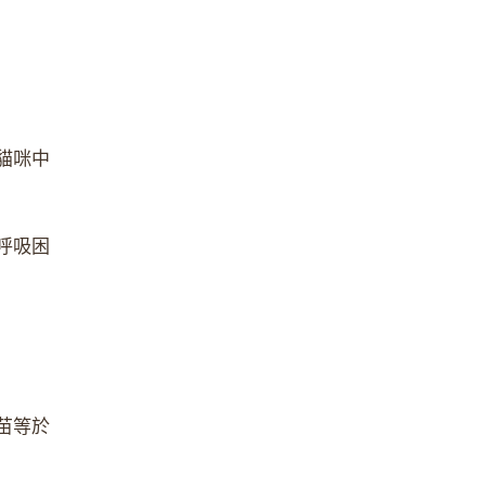
貓咪中
呼吸困
苗等於