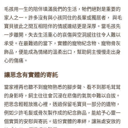
毛孩用一生的陪伴填滿我們的生活，牠們絕對是重要的
家人之一。許多沒有與小孩同住的長輩或獨居者， 與毛
寶貝彼此之間互相陪伴的情感連結更是深厚。當毛孩先
一步離開，失去生活重心的哀傷與空洞感往往令人難以
承受。在最難過的當下，實體的寵物紀念物、寵物骨灰
飾品，便能成為情緒的溫柔出口，幫助飼主慢慢走出身
心的傷痛。
讓思念有實體的寄託
當家裡再也聽不到寵物熟悉的腳步聲、看不到那毛茸茸
的身影時，飼主往往會沉浸在悲傷的氣氛中難以自拔。
把思念輕輕放進心裡，透過保留毛寶貝一部分的遺物，
例如少許毛髮或骨灰製作成的紀念飾品，能給予心靈一
個實質的安慰與寄託。這份實體的牽絆，讓無處安放的