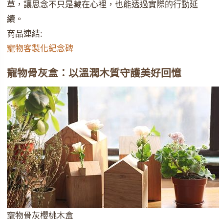
草，讓思念不只是藏在心裡，也能透過實際的行動延
續。
商品連結:
寵物客製化紀念碑
寵物骨灰盒：以溫潤木質守護美好回憶
寵物骨灰櫻桃木盒