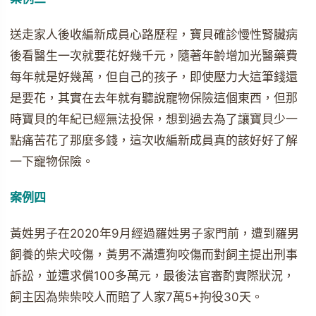
送走家人後收編新成員心路歷程，寶貝確診慢性腎臟病
後看醫生一次就要花好幾千元，隨著年齡增加光醫藥費
每年就是好幾萬，但自己的孩子，即使壓力大這筆錢還
是要花，其實在去年就有聽說寵物保險這個東西，但那
時寶貝的年紀已經無法投保，想到過去為了讓寶貝少一
點痛苦花了那麼多錢，這次收編新成員真的該好好了解
一下寵物保險。
案例四
黃姓男子在2020年9月經過羅姓男子家門前，遭到羅男
飼養的柴犬咬傷，黃男不滿遭狗咬傷而對飼主提出刑事
訴訟，並遭求償100多萬元，最後法官審酌實際狀況，
飼主因為柴柴咬人而賠了人家7萬5+拘役30天。