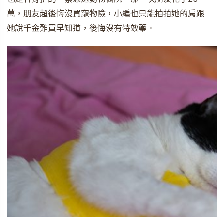
萬，朋友超後悔沒買寵物險，小編也只能拍拍她的肩跟
她說千金難買早知道，後悔沒有特效藥。