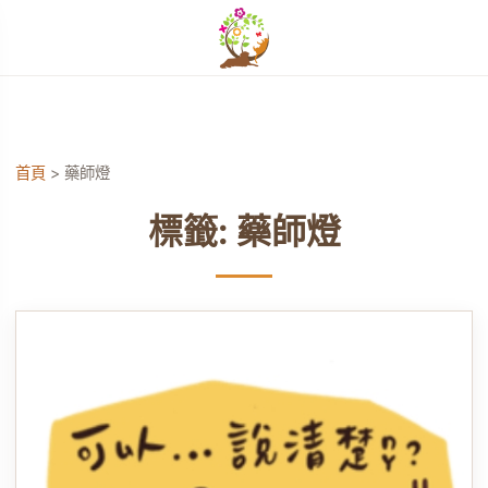
開啟選單
單
首頁
>
藥師燈
標籤:
藥師燈
單
單
單
單