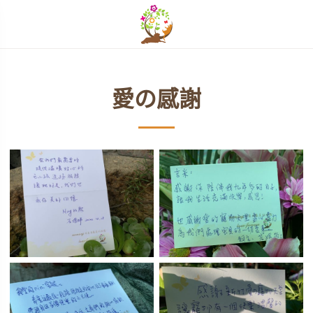
開啟選單
愛の感謝
單
單
單
單
單