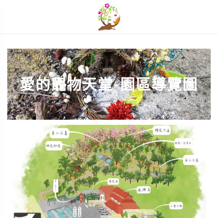
開啟選單
單
愛的寵物天堂-園區導覽圖
單
單
單
單